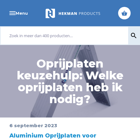
Menu
Zoeken
search
naar:
Oprijplaten
keuzehulp: Welke
oprijplaten heb ik
nodig?
6 september 2023
Aluminium Oprijplaten voor