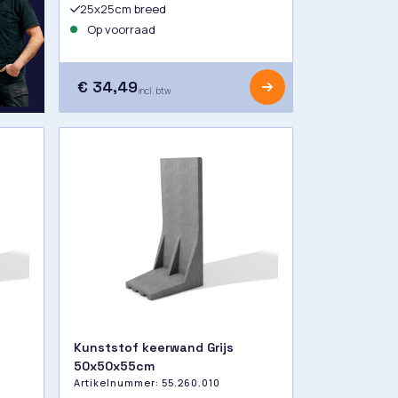
25x25cm breed
Op voorraad
€ 34,49
incl. btw
Kunststof keerwand Grijs
50x50x55cm
Artikelnummer:
55.260.010