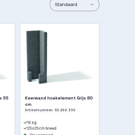
s 55
Keerwand hoekelement Grijs 80
cm
Artikelnummer:
55.260.330
16 kg
25x25cm breed