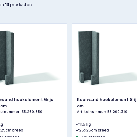
an
13
producten
rwand hoekelement Grijs
Keerwand hoekelement Grij
 cm
cm
ikelnummer:
55.260.350
Artikelnummer:
55.260.310
kg
11,5 kg
x25cm breed
25x25cm breed