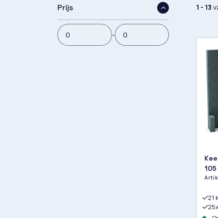
1 - 13
v
Prijs
-
Kee
105
Art
21 
25