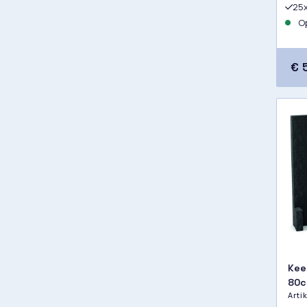
25
Op
€ 
Kee
80
Art