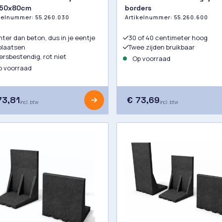
50x80cm
borders
ikelnummer:
55.260.030
Artikelnummer:
55.260.600
hter dan beton, dus in je eentje
30 of 40 centimeter hoog
plaatsen
Twee zijden bruikbaar
rsbestendig, rot niet
Op voorraad
 voorraad
73,81
€ 73,69
incl. btw
incl. btw