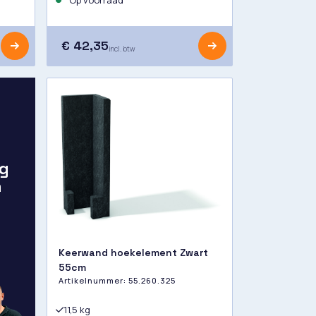
Op voorraad
€ 42,35
incl. btw
g
n
Keerwand hoekelement Zwart
55cm
Artikelnummer:
55.260.325
11,5 kg