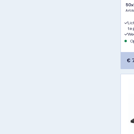
50x
Art
Lic
te 
Wee
Op
€ 