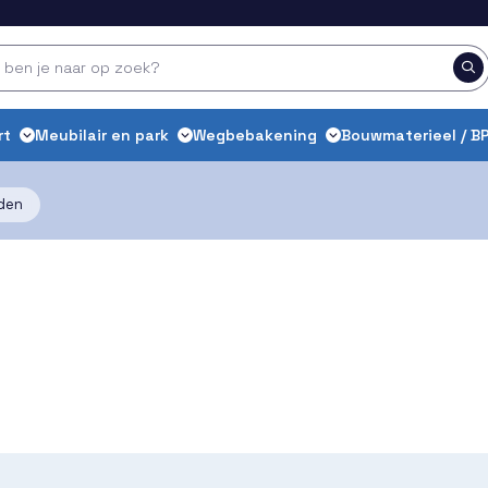
rt
Meubilair en park
Wegbebakening
Bouwmaterieel / BP
den