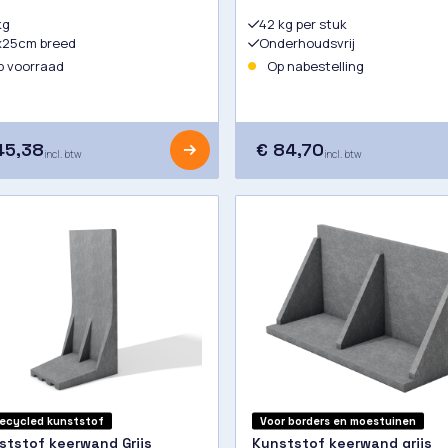
kg
42 kg per stuk
x25cm breed
Onderhoudsvrij
 voorraad
Op nabestelling
45,38
€ 84,70
incl. btw
incl. btw
ecycled kunststof
Voor borders en moestuinen
ststof keerwand Grijs
Kunststof keerwand grijs