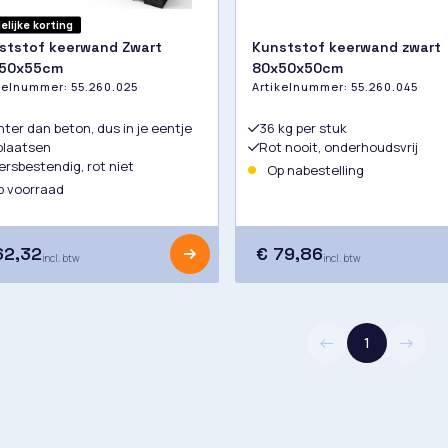
delijke korting
ststof keerwand Zwart
Kunststof keerwand zwart
50x55cm
80x50x50cm
ikelnummer:
55.260.025
Artikelnummer:
55.260.045
hter dan beton, dus in je eentje
36 kg per stuk
plaatsen
Rot nooit, onderhoudsvrij
rsbestendig, rot niet
Op nabestelling
 voorraad
62,32
€ 79,86
incl. btw
incl. btw
1