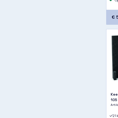
Op
€ 
Kee
105
Art
21 