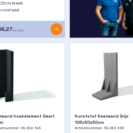
x25cm breed
 voorraad
56,27
incl. btw
rwand hoekelement Zwart
Kunststof Keerwand Grijs
cm
105x50x50cm
ikelnummer:
55.260.345
Artikelnummer:
55.260.050