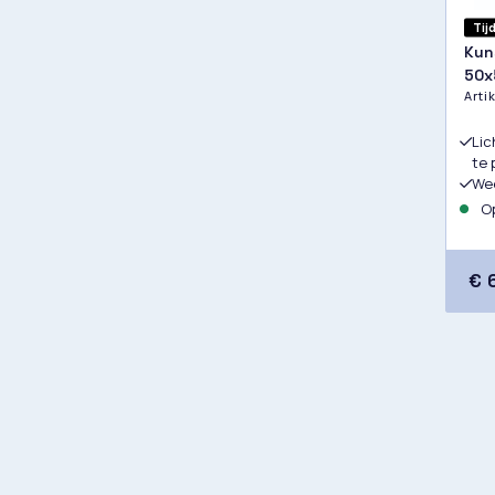
Tij
Kun
50x
Art
Lic
te 
Wee
Op
€ 