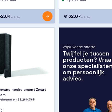
 voorraad
Op voorraad
52,64
€ 32,07
incl. btw
incl. btw
Vrijblijvende offerte
Twijfel je tussen
producten? Vraa
onze specialiste
om persoonlijk
advies.
rwand hoekelement Zwart
 cm
ikelnummer:
55.260.365
kg