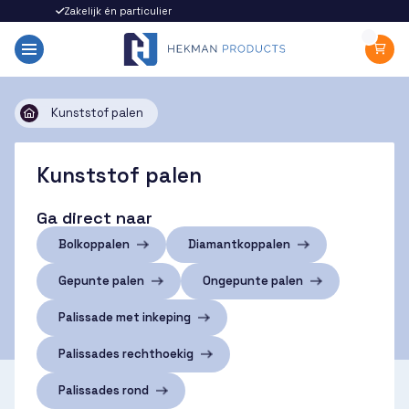
Zakelijk én particulier
Snel gel
Kunststof palen
Kunststof palen
Ga direct naar
Bolkoppalen
Diamantkoppalen
Gepunte palen
Ongepunte palen
Palissade met inkeping
Palissades rechthoekig
Palissades rond