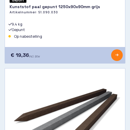
Gepunt
Kunststof paal gepunt 1250x90x90mm grijs
Artikelnummer:
51.090.030
9,4 kg
Gepunt
Op nabestelling
€ 19,36
incl. btw