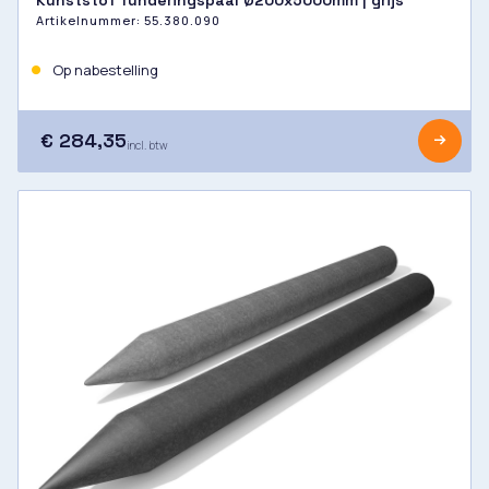
Kunststof funderingspaal Ø200x5000mm | grijs
Artikelnummer:
55.380.090
Op nabestelling
€ 284,35
incl. btw