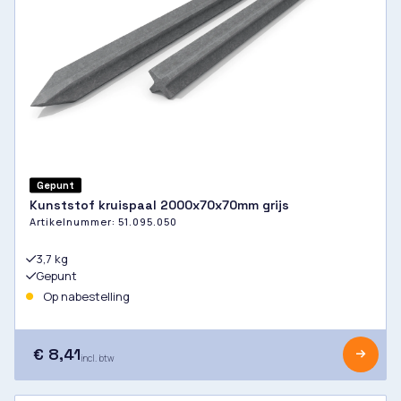
Gepunt
Kunststof kruispaal 2000x70x70mm grijs
Artikelnummer:
51.095.050
3,7 kg
Gepunt
Op nabestelling
€ 8,41
incl. btw