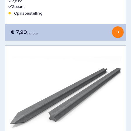
2,8 kg
Gepunt
Op nabestelling
€ 7,20
incl. btw