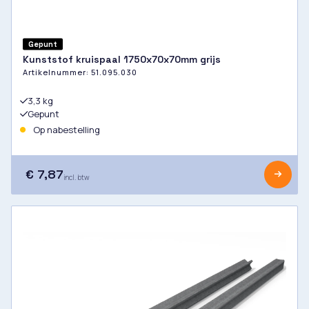
Gepunt
Kunststof kruispaal 1750x70x70mm grijs
Artikelnummer:
51.095.030
3,3 kg
Gepunt
Op nabestelling
€ 7,87
incl. btw