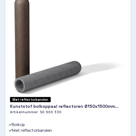
Met reflectorbanden
Kunststof bolkoppaal reflectoren Ø150x1500mm
Artikelnummer:
50.900.330
bruin
Bolkop
Met reflectorbanden