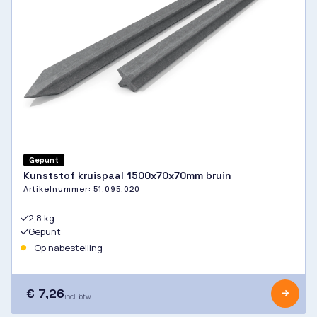
Gepunt
Kunststof kruispaal 1500x70x70mm bruin
Artikelnummer:
51.095.020
2,8 kg
Gepunt
Op nabestelling
€ 7,26
incl. btw