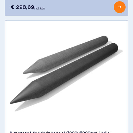
€ 228,69
incl. btw