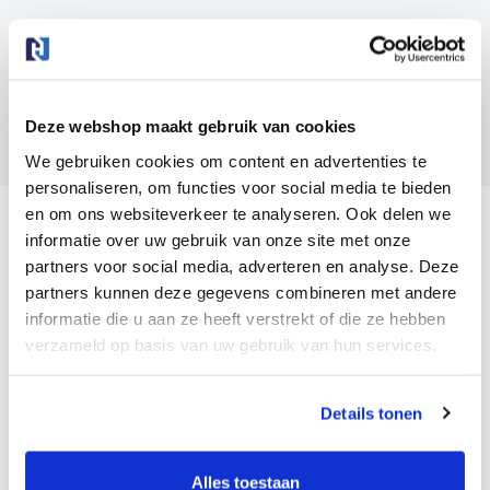
Andere suggesties…
Deze webshop maakt gebruik van cookies
We gebruiken cookies om content en advertenties te
Kunststof (rec) kruispalen /
personaliseren, om functies voor social media te bieden
weidepalen
en om ons websiteverkeer te analyseren. Ook delen we
informatie over uw gebruik van onze site met onze
partners voor social media, adverteren en analyse. Deze
partners kunnen deze gegevens combineren met andere
informatie die u aan ze heeft verstrekt of die ze hebben
verzameld op basis van uw gebruik van hun services.
Door op ‘Instellen’ te klikken, kunt u meer lezen over
Details tonen
onze cookies en uw voorkeuren aanpassen. Door op
‘Accepteren’ te klikken, gaat u akkoord met het gebruik
van alle cookies zoals omschreven in ons privacy
Alles toestaan