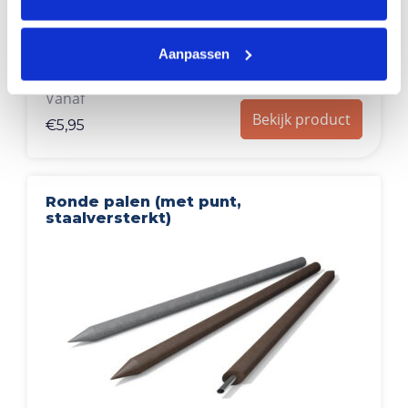
statement
Aanpassen
Vanaf
Bekijk product
€
5,95
Ronde palen (met punt,
staalversterkt)