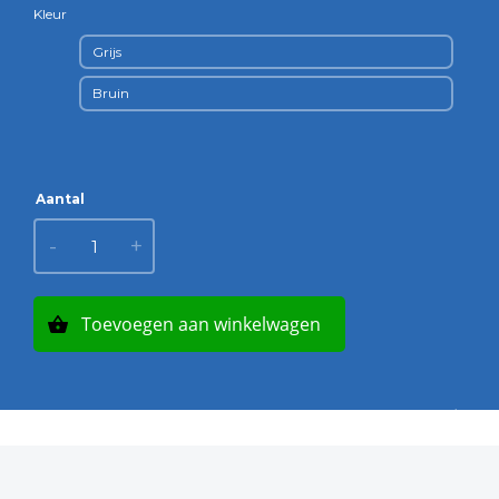
Kleur
Grijs
Bruin
Vierkante
-
+
palen met
punt aantal
Toevoegen aan winkelwagen