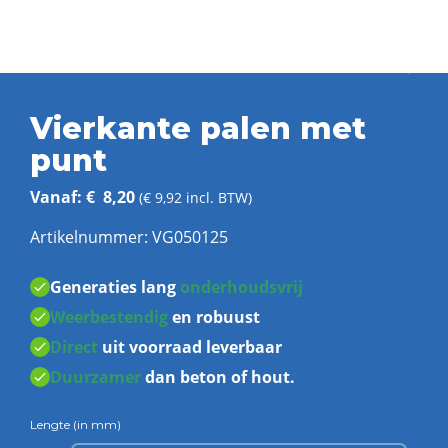
Vierkante palen met
punt
Vanaf:
€
8,20
(
€
9,92
incl. BTW)
Artikelnummer:
VG050125
Generaties lang
onderhoudsvrij
Weerbestendig
en robuust
Direct
uit voorraad leverbaar
Duurzamer
dan beton of hout.
Lengte (in mm)