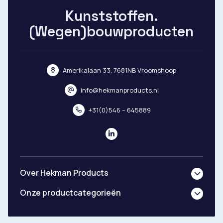
Kunststoffen.
(Wegen)bouwproducten
Amerikalaan 33, 7681NB Vroomshoop
info@hekmanproducts.nl
+31(0)546 – 645889
Over Hekman Products
Onze productcategorieën