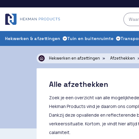
Hekwerken & afzettingen
Tuin en buitenruimte
Transpo
Hekwerken en afzettingen
»
Afzethekken
Alle afzethekken
Zoek je een overzicht van alle mogelijkheden
Hekman Products vind je daarom ons compl
Dankzij deze opvallende en reflecterende ba
verkeerssituatie. Kortom, je vindt hier altijd
calamiteit.