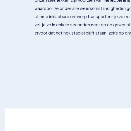
Onze afzethekken zijn voorzien van
reflecterend
waardoor ze onder alle weersomstandigheden goe
slimme inklapbare ontwerp transporteer je ze een
zet je ze in enkele seconden neer op de gewenst
ervoor dat het hek stabiel blijft staan, zelfs op 