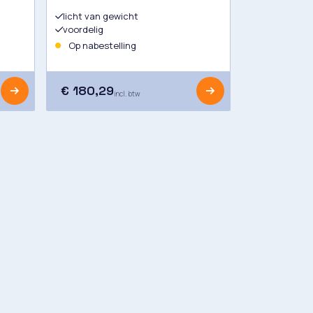
licht van gewicht
voordelig
Op nabestelling
€ 180,29
incl. btw