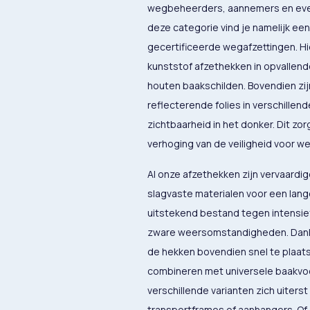
wegbeheerders, aannemers en eve
deze categorie vind je namelijk ee
gecertificeerde wegafzettingen. Hie
kunststof afzethekken in opvallende
houten baakschilden. Bovendien zi
reflecterende folies in verschillen
zichtbaarheid in het donker. Dit zor
verhoging van de veiligheid voor w
Al onze afzethekken zijn vervaardi
slagvaste materialen voor een lang
uitstekend bestand tegen intensief
zware weersomstandigheden. Dankzi
de hekken bovendien snel te plaat
combineren met universele baakvoe
verschillende varianten zich uiter
transportframes of aanhangers. Of j