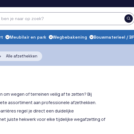
rt
Meubilair en park
Wegbebakening
Bouwmaterieel / BP
»
Alle afzethekken
 om wegen of terreinen veilig af te zetten? Bij
ete assortiment aan professionele afzethekken.
rrières regel je direct een duidelijke
 het juiste hekwerk voor elke tijdelijke wegafzetting of