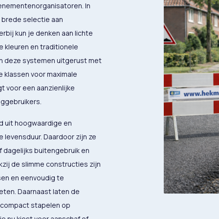
nementenorganisatoren. In
n brede selectie aan
rbij kun je denken aan lichte
 kleuren en traditionele
jn deze systemen uitgerust met
de klassen voor maximale
gt voor een aanzienlijke
eggebruikers.
gd uit hoogwaardige en
e levensduur. Daardoor zijn ze
 dagelijks buitengebruik en
j de slimme constructies zijn
sen en eenvoudig te
ten. Daarnaast laten de
st compact stapelen op
e nu kiest voor aanschaf of