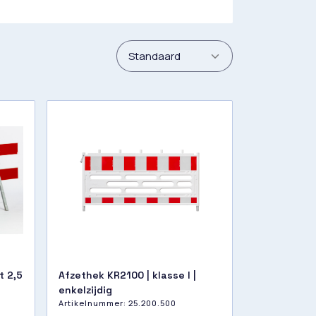
t 2,5
Afzethek KR2100 | klasse I |
enkelzijdig
Artikelnummer:
25.200.500