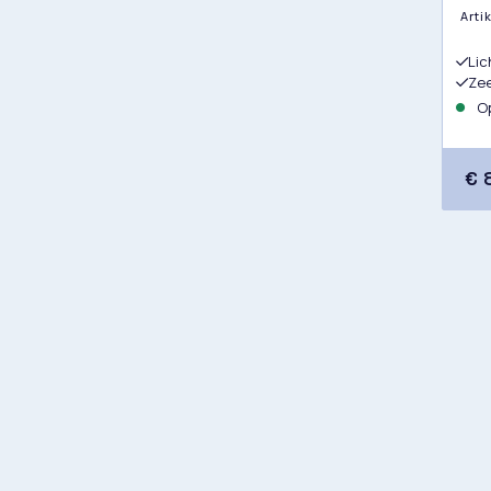
Art
Lic
Zee
Op
€ 