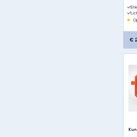
Enk
Lic
Op
€ 
Kun