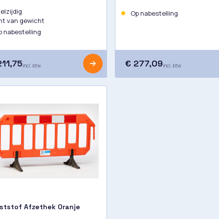
elzijdig
Op nabestelling
ht van gewicht
 nabestelling
211,75
€ 277,09
incl. btw
incl. btw
ststof Afzethek Oranje