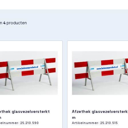
an
4
producten
ethek glasvezelversterkt
Afzethek glasvezelversterk
m
m
ikelnummer:
25.210.590
Artikelnummer:
25.210.515