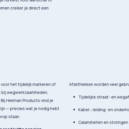
emen creëer je direct een
voor het tijdelijk markeren of
Afzethekken worden veel gebru
kt bij wegwerkzaamheden,
Tijdelijke straat- en wegaf
 Bij Hekman Products vind je
zijn — precies wat je nodig hebt
Kabel-, leiding- en onder
orop staan.
Calamiteiten en storingen