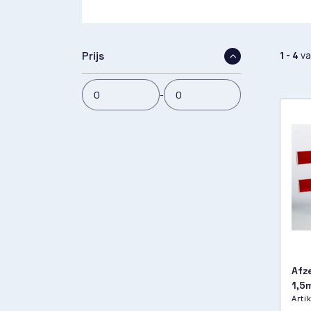
1 - 4
v
Prijs
-
Afz
1,5
Art