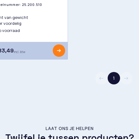
ikelnummer:
25.200.510
ht van gewicht
r voordelig
 voorraad
83,49
incl. btw
1
LAAT ONS JE HELPEN
Twijfel je tussen producten?