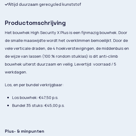
Altijd duurzaam gerecycled kunststof
Productomschrijving
Het bouwhek High Security X Plus is een fijnmazig bouwhek. Door
de smalle maaswijdte wordt het overklimmen bemoeilijkt. Door de
vele verticale draden, de 4 hoekverstevigingen, de middenbuis en
de wijze van lassen (100 % rondom stuiklas) is dit anti-climb
bouwhek uiterst duurzaam en veilig. Levertijd: voorraad / 5
werkdagen.
Los, en per bundel verkrijgbaar:
Los bouwhek: €47,50 p.s.
Bundel 35 stuks: €45,00 p.s.
Plus- & minpunten