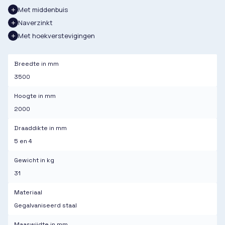
Met middenbuis
Naverzinkt
Met hoekverstevigingen
Breedte in mm
3500
Hoogte in mm
2000
Draaddikte in mm
5 en 4
Gewicht in kg
31
Materiaal
Gegalvaniseerd staal
Maaswijdte in mm