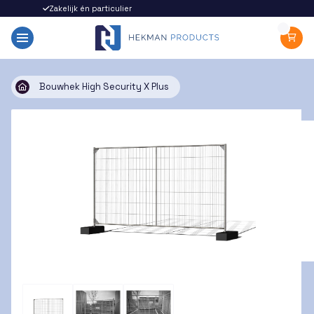
Zakelijk én particulier
Snel gel
Bouwhek High Security X Plus