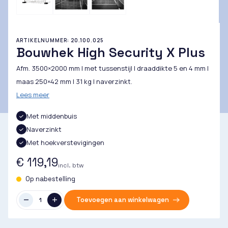
ARTIKELNUMMER: 20.100.025
Bouwhek High Security X Plus
Afm. 3500×2000 mm | met tussenstijl | draaddikte 5 en 4 mm |
maas 250×42 mm | 31 kg | naverzinkt.
Lees meer
Met middenbuis
Naverzinkt
Met hoekverstevigingen
€ 119,19
incl. btw
Op nabestelling
Toevoegen aan winkelwagen