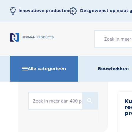
Innovatieve producten
Desgewenst op maat 
Zoeken naar:
Alle categorieën
Bouwhekken
Zoeken naar:
search
Ku
re
pr