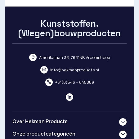
Kunststoffen.
(Wegen)bouwproducten
Amerikalaan 33, 7681NB Vroomshoop
info@hekmanproducts.nl
+31(0)546 – 645889
Over Hekman Products
Onze productcategorieën