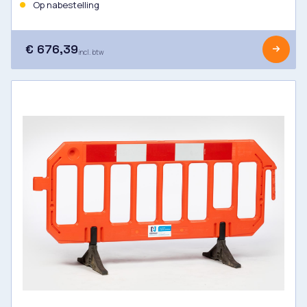
Op nabestelling
€ 676,39
incl. btw