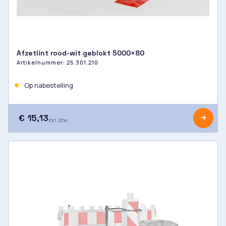
Afzetlint rood-wit geblokt 5000×80
Artikelnummer:
25.301.210
Op nabestelling
€ 15,13
incl. btw