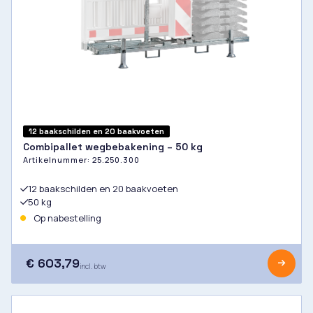
12 baakschilden en 20 baakvoeten
Combipallet wegbebakening – 50 kg
Artikelnummer:
25.250.300
12 baakschilden en 20 baakvoeten
50 kg
Op nabestelling
€ 603,79
incl. btw