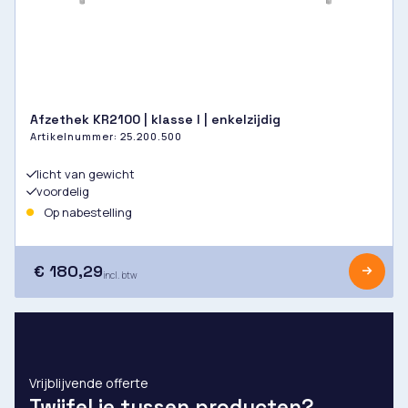
Afzethek KR2100 | klasse I | enkelzijdig
Artikelnummer:
25.200.500
licht van gewicht
voordelig
Op nabestelling
€ 180,29
incl. btw
Vrijblijvende offerte
Twijfel je tussen producten?