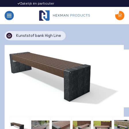
Zakelijk én particulier
Snel gel
Kunststof bank High Line