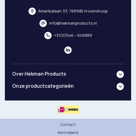
Amerikalaan 33, 7681NB Vroomshoop
info@hekmanproducts.nl
+31(0)546 – 645889
Over Hekman Products
Onze productcategorieën
Contact
Kennisbank