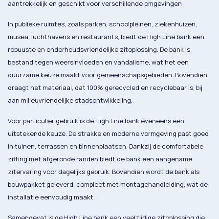
aantrekkelijk en geschikt voor verschillende omgevingen​
In publieke ruimtes, zoals parken, schoolpleinen, ziekenhuizen,
musea, luchthavens en restaurants, biedt de High Line bank een
robuuste en onderhoudsvriendelijke zitoplossing. De bank is
bestand tegen weersinvloeden en vandalisme, wat het een
duurzame keuze maakt voor gemeenschapsgebieden. Bovendien
draagt het materiaal, dat 100% gerecycled en recyclebaar is, bij
aan milieuvriendelijke stadsontwikkeling​.
Voor particulier gebruik is de High Line bank eveneens een
uitstekende keuze. De strakke en moderne vormgeving past goed
in tuinen, terrassen en binnenplaatsen. Dankzij de comfortabele
zitting met afgeronde randen biedt de bank een aangename
zitervaring voor dagelijks gebruik. Bovendien wordt de bank als
bouwpakket geleverd, compleet met montagehandleiding, wat de
installatie eenvoudig maakt​.
Samengevat is de High Line bank een veelzijdige zitoplossing die