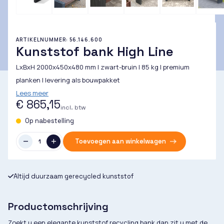
ARTIKELNUMMER: 56.146.600
Kunststof bank High Line
LxBxH 2000x450x480 mm | zwart-bruin | 85 kg | premium
planken | levering als bouwpakket
Lees meer
€ 865,15
incl. btw
Op nabestelling
Toevoegen aan winkelwagen
Altijd duurzaam gerecycled kunststof
Productomschrijving
Zoekt u een elegante kunststof recycling bank dan zit u met de