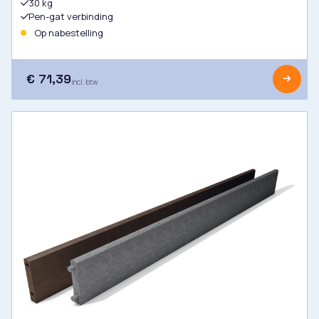
30 kg
Pen-gat verbinding
Op nabestelling
€ 71,39
incl. btw