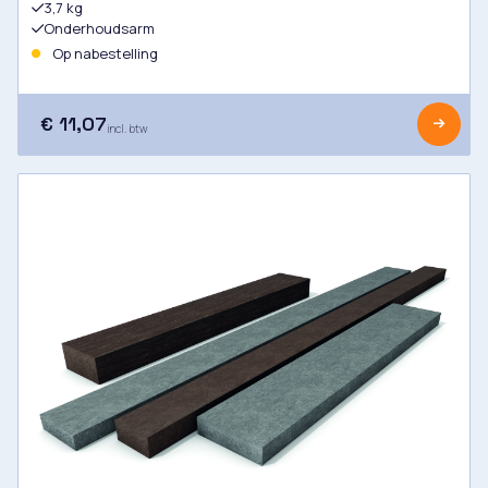
3,7 kg
Onderhoudsarm
Op nabestelling
€ 11,07
incl. btw