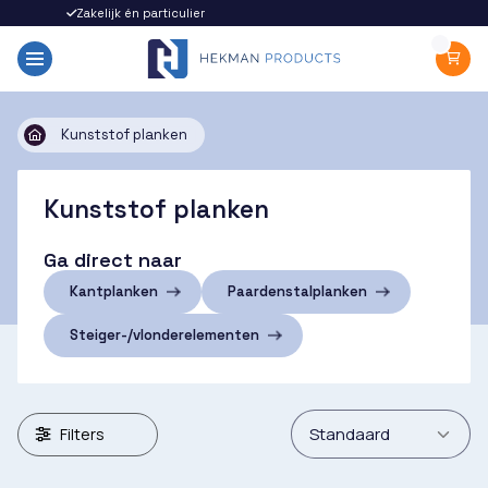
Zakelijk én particulier
Snel gel
Kunststof planken
Kunststof planken
Ga direct naar
Kantplanken
Paardenstalplanken
Steiger-/vlonderelementen
Filters