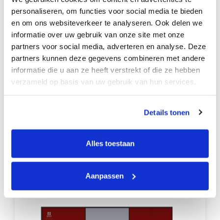
personaliseren, om functies voor social media te bieden
en om ons websiteverkeer te analyseren. Ook delen we
informatie over uw gebruik van onze site met onze
partners voor social media, adverteren en analyse. Deze
partners kunnen deze gegevens combineren met andere
informatie die u aan ze heeft verstrekt of die ze hebben
verzameld op basis van uw gebruik van hun services.
Per stuk
Door op ‘Instellen’ te klikken, kunt u meer lezen over
Details tonen
Bekijk product
onze cookies en uw voorkeuren aanpassen. Door op
€
45,00
‘Accepteren’ te klikken, gaat u akkoord met het gebruik
van alle cookies zoals omschreven in ons privacy
Alles toestaan
statement
Afzethek glasvezel 1,5 meter
enkelzijdig
Aanpassen