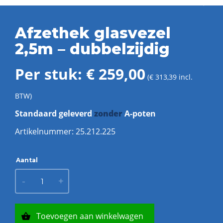
Afzethek glasvezel
2,5m – dubbelzijdig
Per stuk:
€
259,00
(
€
313,39
incl.
BTW)
Standaard geleverd
zonder
A-poten
Artikelnummer:
25.212.225
Afzethek
-
+
glasvezel
2,5m -
dubbelzijdig
aantal
Toevoegen aan winkelwagen