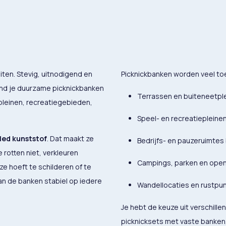
iten. Stevig, uitnodigend en
Picknickbanken worden veel to
ind je duurzame picknickbanken
Terrassen en buiteneetpl
lpleinen, recreatiegebieden,
Speel- en recreatiepleine
led kunststof
. Dat maakt ze
Bedrijfs- en pauzeruimtes
 rotten niet, verkleuren
Campings, parken en open
ze hoeft te schilderen of te
an de banken stabiel op iedere
Wandellocaties en rustpu
Je hebt de keuze uit verschille
picknicksets met vaste banken, 