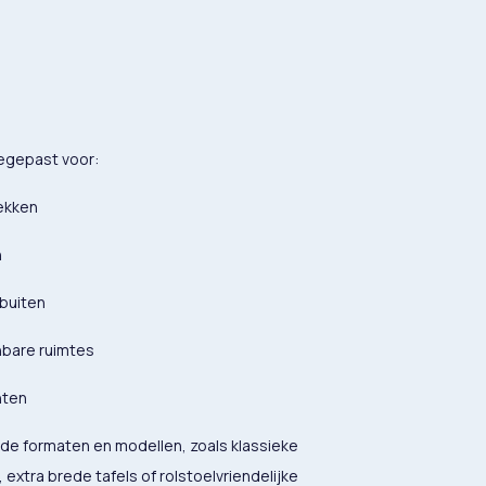
egepast voor:
ekken
n
 buiten
bare ruimtes
nten
nde formaten en modellen, zoals klassieke
extra brede tafels of rolstoelvriendelijke