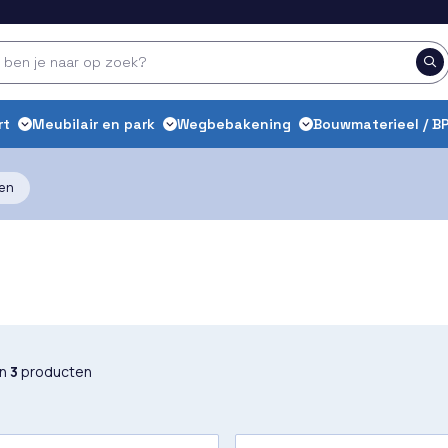
rt
Meubilair en park
Wegbebakening
Bouwmaterieel / BP
en
an
3
producten