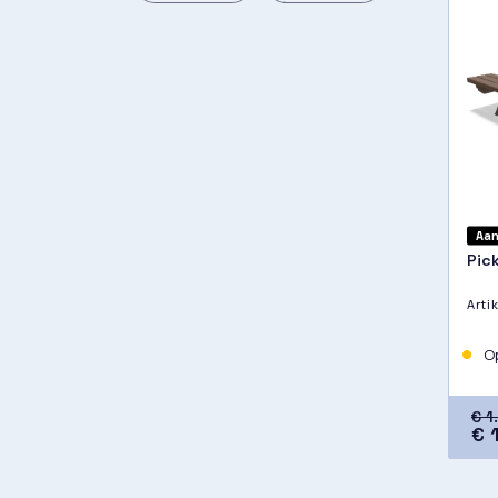
Aan
Pic
Art
Op
€ 1
€ 