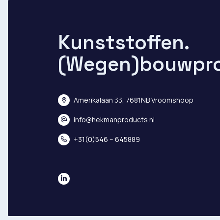
Kunststoffen.
(Wegen)bouwpr
Amerikalaan 33, 7681NB Vroomshoop
info@hekmanproducts.nl
+31(0)546 – 645889