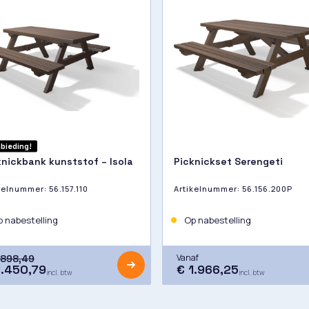
bieding!
knickbank kunststof – Isola
Picknickset Serengeti
ikelnummer:
56.157.110
Artikelnummer:
56.156.200P
 nabestelling
Op nabestelling
Vanaf
.898,49
1.450,79
€ 1.966,25
incl. btw
incl. btw