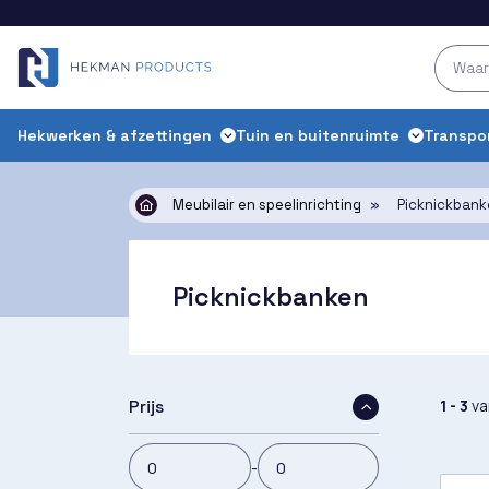
Hekwerken & afzettingen
Tuin en buitenruimte
Transpo
Meubilair en speelinrichting
»
Picknickbank
Picknickbanken
1 - 3
v
Prijs
-