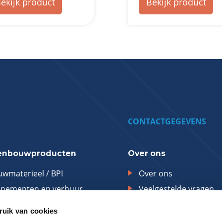
Bekijk product
ekijk product
CONTACTGEGEVENS
nbouwproducten
Over ons
wmaterieel / BPI
Over ons
enementen en verhuur
Veelgestelde vragen
ansporthulpmiddelen
Nieuws
uik van cookies
terbouw
Retouren