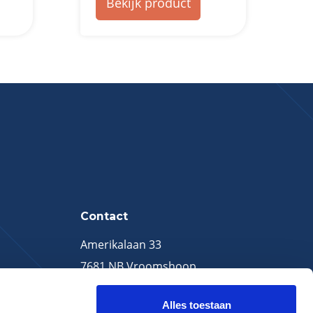
Bekijk product
Contact
Amerikalaan 33
7681 NB Vroomshoop
0546-645889
Alles toestaan