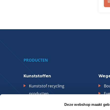
B
PRODUCTEN
Kunststoffen
Wege
Kunststof recycling
Bou
producten
Ev
Technische kunststoffen /
Tr
Deze webshop maakt gebr
HeProLen
Wa