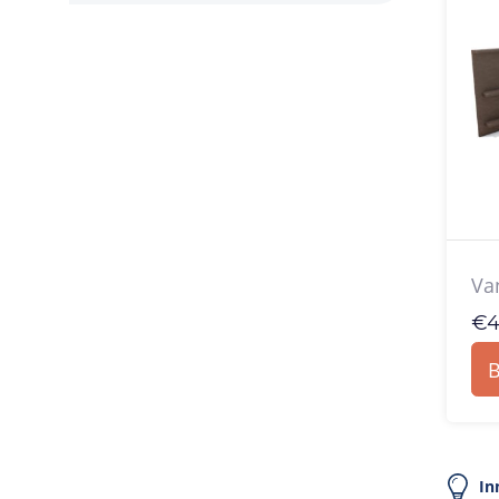
Va
€
4
B
In