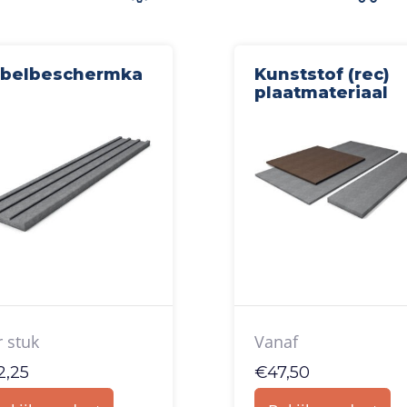
belbeschermka
Kunststof (rec)
plaatmateriaal
Vanaf
r stuk
€
47,50
2,25