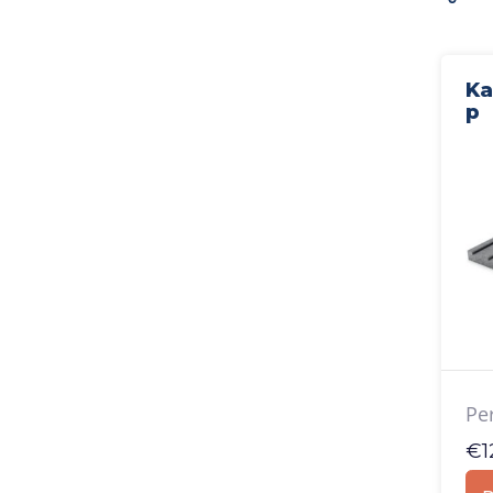
Ka
p
Pe
€
1