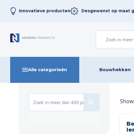
Innovatieve producten
Desgewenst op maat 
Zoeken naar:
Alle categorieën
Bouwhekken
Zoeken naar:
Showi
search
Be
le