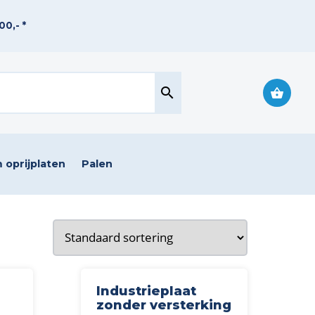
0,- *
search
 oprijplaten
Palen
Industrieplaat
zonder versterking