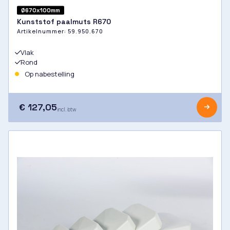
Ø670x100mm
Kunststof paalmuts R670
Artikelnummer:
59.950.670
Vlak
Rond
Op nabestelling
€ 127,05
incl. btw