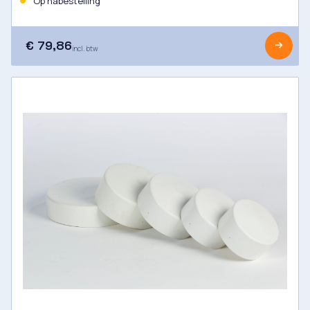
Op nabestelling
€ 79,86
incl. btw