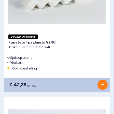
240x240x100mm
Kunststof paalmuts V240
Artikelnummer:
59.951.240
Spitsoplopend
Vierkant
Op nabestelling
€ 42,35
incl. btw