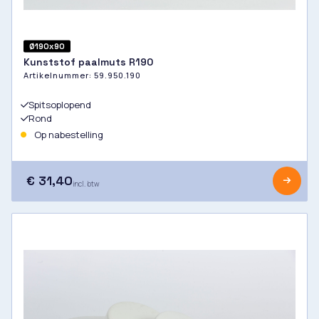
Ø190x90
Kunststof paalmuts R190
Artikelnummer:
59.950.190
Spitsoplopend
Rond
Op nabestelling
€ 31,40
incl. btw