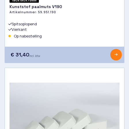
190x190x75mm
Kunststof paalmuts V190
Artikelnummer:
59.951.190
Spitsoplopend
Vierkant
Op nabestelling
€ 31,40
incl. btw