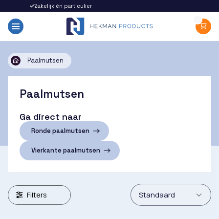
Zakelijk én particulier
Snel gel
Paalmutsen
Paalmutsen
Ga direct naar
Ronde paalmutsen
Vierkante paalmutsen
Filters