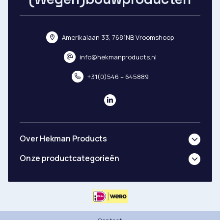
Amerikalaan 33, 7681NB Vroomshoop
info@hekmanproducts.nl
+31(0)546 – 645889
Over Hekman Products
Onze productcategorieën