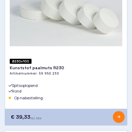
Ø230x100
Kunststof paalmuts R230
Artikelnummer:
59.950.230
Spitsoplopend
Rond
Op nabestelling
€ 39,33
incl. btw