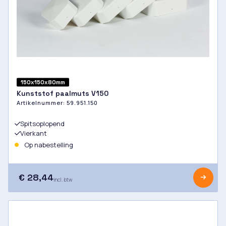
150x150x80mm
Kunststof paalmuts V150
Artikelnummer:
59.951.150
Spitsoplopend
Vierkant
Op nabestelling
€ 28,44
incl. btw