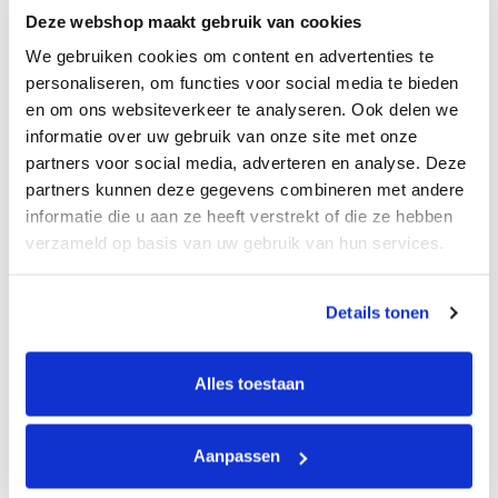
Sale
Deze webshop maakt gebruik van cookies
We gebruiken cookies om content en advertenties te
Naverzinkt bouwhek
personaliseren, om functies voor social media te bieden
Maaswijdte: 100x295mm
en om ons websiteverkeer te analyseren. Ook delen we
Met middenbuis
informatie over uw gebruik van onze site met onze
partners voor social media, adverteren en analyse. Deze
partners kunnen deze gegevens combineren met andere
informatie die u aan ze heeft verstrekt of die ze hebben
Vanaf
verzameld op basis van uw gebruik van hun services.
Bekijk product
€
79,00
Door op ‘Instellen’ te klikken, kunt u meer lezen over
Details tonen
onze cookies en uw voorkeuren aanpassen. Door op
‘Accepteren’ te klikken, gaat u akkoord met het gebruik
Bouwhek Mobi Pro
van alle cookies zoals omschreven in ons privacy
Alles toestaan
statement
Aanpassen