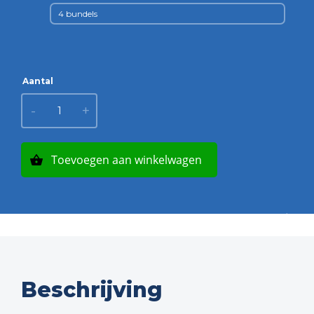
4 bundels
Kunststof
-
+
bouwhekvoet
model CA22
aantal
Toevoegen aan winkelwagen
Beschrijving