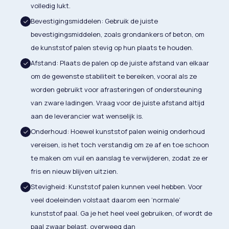
volledig lukt.
Bevestigingsmiddelen: Gebruik de juiste
bevestigingsmiddelen, zoals grondankers of beton, om
de kunststof palen stevig op hun plaats te houden.
Afstand: Plaats de palen op de juiste afstand van elkaar
om de gewenste stabiliteit te bereiken, vooral als ze
worden gebruikt voor afrasteringen of ondersteuning
van zware ladingen. Vraag voor de juiste afstand altijd
aan de leverancier wat wenselijk is.
Onderhoud: Hoewel kunststof palen weinig onderhoud
vereisen, is het toch verstandig om ze af en toe schoon
te maken om vuil en aanslag te verwijderen, zodat ze er
fris en nieuw blijven uitzien.
Stevigheid: Kunststof palen kunnen veel hebben. Voor
veel doeleinden volstaat daarom een ‘normale’
kunststof paal. Ga je het heel veel gebruiken, of wordt de
paal zwaar belast, overweeg dan