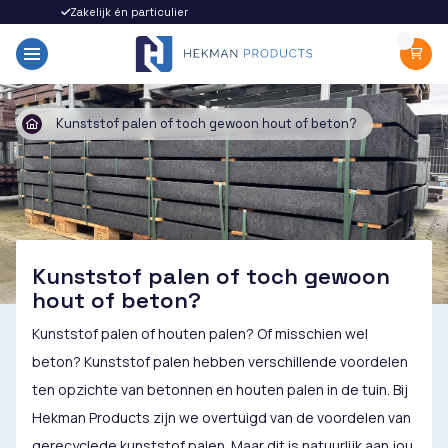
Zakelijk én particulier
Snel gel
Kunststof palen of toch gewoon hout of beton?
Kunststof palen of toch gewoon
hout of beton?
Kunststof palen of houten palen? Of misschien wel
beton? Kunststof palen hebben verschillende voordelen
ten opzichte van betonnen en houten palen in de tuin. Bij
Hekman Products zijn we overtuigd van de voordelen van
gerecyclede kunststof palen. Maar dit is natuurlijk aan jou