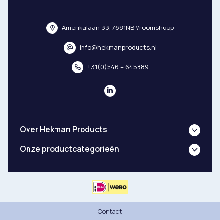
Amerikalaan 33, 7681NB Vroomshoop
info@hekmanproducts.nl
+31(0)546 – 645889
Over Hekman Products
Onze productcategorieën
Contact